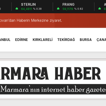
STERLIN
FRANG
A
64,4811
59,1179
6
2
% 0.38
% 0.82
cıvan’dan Haberin Merkezine ziyaret.
 EĞİTİM?
YÖNETİMİ
RÇLU DEĞİLLER…!
ANBUL
EDİRNE
KIRKLARELİ
TEKİRDAĞ
BURSA
ÇAN
zilerinin Hatıraları Kitap ve Belgeselle Geleceğe Taşınıyor.
U!
UVVETLERİN ROLÜ…!
SI VE FELEK MESELESİ…!
eği üyeleri UNESCO Lansmanı için İstanbul’daydı!
cıvan’dan Haberin Merkezine ziyaret.