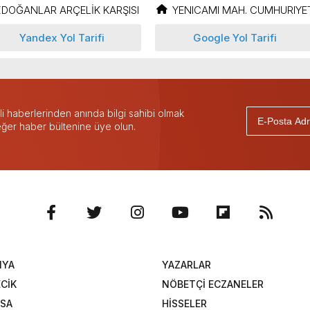
DOĞANLAR ARÇELİK KARŞISI
YENICAMI MAH. CUMHURIYET
Yandex Yol Tarifi
Google Yol Tarifi
 haberlerinden anında bilgi sahibi olmak
 eğer haber bültenine üye olun.
NYA
YAZARLAR
ECİK
NÖBETÇİ ECZANELER
SA
HİSSELER