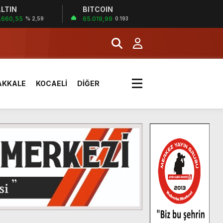
LTIN
BITCOIN
.660,55
65.019,99
% 2,59
0.193
AKKALE
KOCAELİ
DİĞER