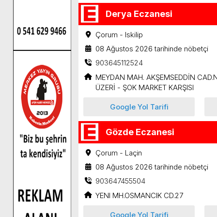
Derya Eczanesi
Çorum - Iskilip
08 Ağustos 2026 tarihinde nöbetçi
903645112524
MEYDAN MAH. AKŞEMSEDDİN CAD.N
ÜZERİ - ŞOK MARKET KARŞISI
Google Yol Tarifi
Gözde Eczanesi
Çorum - Laçin
08 Ağustos 2026 tarihinde nöbetçi
903647455504
YENI MH.OSMANCIK CD.27
Google Yol Tarifi