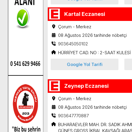
Kartal Eczanesi
Çorum - Merkez
08 Ağustos 2026 tarihinde nöbetçi
903645050102
HÜRRİYET CAD. NO : 2-SAAT KULESİ 
Google Yol Tarifi
Zeynep Eczanesi
Çorum - Merkez
08 Ağustos 2026 tarihinde nöbetçi
903647770887
BUHARAEVLER MAH. DR. SADIK AHM
GÜNEŞ GROSS İKBAL KAVŞAĞI ARASI