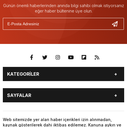
Günün önemli haberlerinden anında bilgi sahibi olmak istiyorsanız
eğer haber bültenine üye olun.
KATEGORİLER
İSTANBUL
DÜNYA
SAYFALAR
TEKİRDAĞ
BİLECİK
KIRKLARELİ
BURSA
YAZARLAR
NAMAZ VAKİTLERİ
EDİRNE
ÇANAKKALE
NÖBETÇİ ECZANELER
HAVA DURUMU
Web sitemizde yer alan haber içerikleri izin alınmadan,
YALOVA
KOCAELİ
kaynak gösterilerek dahi iktibas edilemez. Kanuna aykırı ve
HİSSELER
PARİTELER