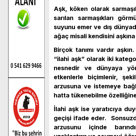
Aşk, köken olarak sarmaşık 
sarılan sarmaşıkları görm
suyunu emer ve dış dünyada
ağaç misali kendisini aşkın
Birçok tanımı vardır aşkı
“ilahi aşk” olarak iki katego
nesnedir ve dünyaya yönel
etkenlerle biçimlenir, şeki
arzusuna ve istemeye bağlı
hatta tükenebilme özelliğine
İlahi aşk ise yaratıcıya duy
geçişi ifade eder. Sonsuz
arzusunu içinde barındırı