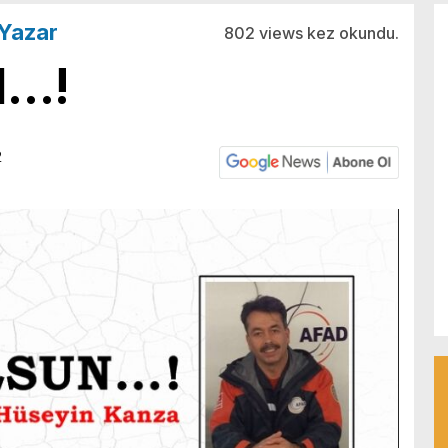
Yazar
802 views kez okundu.
N…!
2