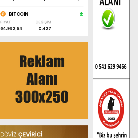
BITCOIN
FİYAT
DEĞİŞİM
64.992,54
0.427
DÖVİZ
ÇEVİRİCİ