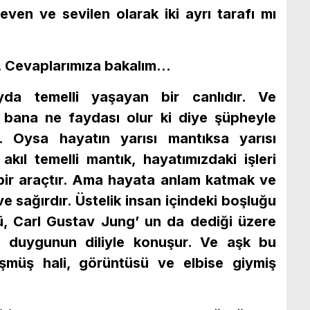
ven ve sevilen olarak iki ayrı tarafı mı
m. Cevaplarımıza bakalım…
yda temelli yaşayan bir canlıdır. Ve
n bana ne faydası olur ki diye şüpheyle
r. Oysa hayatın yarısı mantıksa yarısı
 akıl temelli mantık, hayatımızdaki işleri
bir araçtır. Ama hayata anlam katmak ve
e sağırdır. Üstelik insan içindeki boşluğu
ü, Carl Gustav Jung’ un da dediği üzere
l duygunun diliyle konuşur. Ve aşk bu
müş hali, görüntüsü ve elbise giymiş