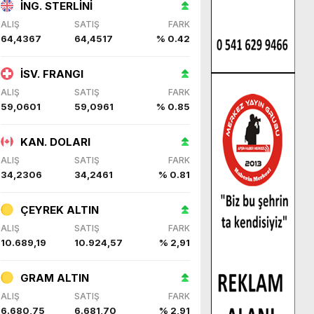
İNG. STERLİNİ
ALIŞ
SATIŞ
FARK
64,4367
64,4517
% 0.42
İSV. FRANGI
ALIŞ
SATIŞ
FARK
59,0601
59,0961
% 0.85
KAN. DOLARI
ALIŞ
SATIŞ
FARK
34,2306
34,2461
% 0.81
ÇEYREK ALTIN
ALIŞ
SATIŞ
FARK
10.689,19
10.924,57
% 2,91
GRAM ALTIN
ALIŞ
SATIŞ
FARK
6.680,75
6.681,70
% 2,91