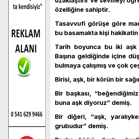
uzaklaştırır ve sevmeyi öğr
özelliğine sahiptir.
Tasavvufi görüşe göre madd
bu basamakta kişi hakikatin 
Tarih boyunca bu iki aşk 
Başına geldiğinde içine dü
bulmaya çalışmış ve çok çeşit
Birisi, aşk, bir körün bir sa
Bir başkası, “beğendiğimiz
buna aşk diyoruz” demiş.
Bir diğeri, “aşk, yaralıy
grubudur” demiş.