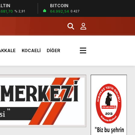
LTIN
BITCOIN
.681,70
64.992,54
% 2,91
0.427
AKKALE
KOCAELİ
DİĞER