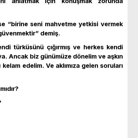
dini anlatmak için konuşmak zorunda
ise “birine seni mahvetme yetkisi vermek
güvenmektir” demiş.
ndi türküsünü çığırmış ve herkes kendi
ya. Ancak biz günümüze dönelim ve aşkın
aç kelam edelim. Ve aklımıza gelen soruları
 mıdır?
?