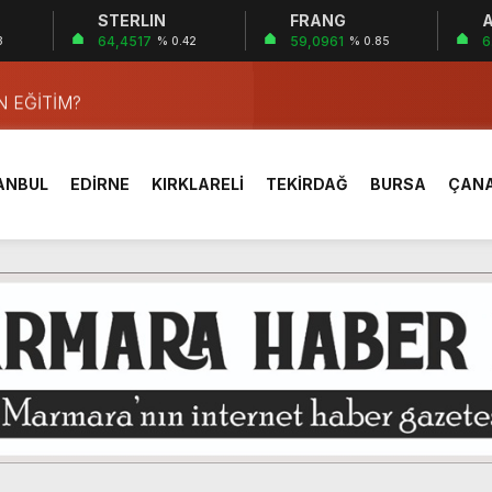
STERLIN
FRANG
A
64,4517
59,0961
6
3
% 0.42
% 0.85
cıvan’dan Haberin Merkezine ziyaret.
 EĞİTİM?
YÖNETİMİ
RÇLU DEĞİLLER…!
ANBUL
EDİRNE
KIRKLARELİ
TEKİRDAĞ
BURSA
ÇAN
zilerinin Hatıraları Kitap ve Belgeselle Geleceğe Taşınıyor.
U!
UVVETLERİN ROLÜ…!
SI VE FELEK MESELESİ…!
eği üyeleri UNESCO Lansmanı için İstanbul’daydı!
cıvan’dan Haberin Merkezine ziyaret.