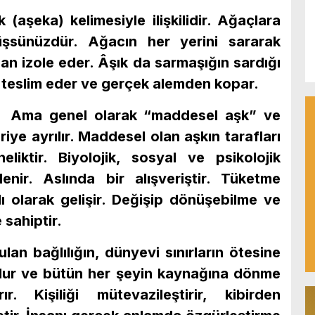
(aşeka) kelimesiyle ilişkilidir. Ağaçlara
üşsünüzdür. Ağacın her yerini sararak
n izole eder. Âşık da sarmaşığın sardığı
a teslim eder ve gerçek alemden kopar.
n. Ama genel olarak “maddesel aşk” ve
riye ayrılır. Maddesel olan aşkın tarafları
iktir. Biyolojik, sosyal ve psikolojik
llenir. Aslında bir alışveriştir. Tüketme
 olarak gelişir. Değişip dönüşebilme ve
 sahiptir.
ulan bağlılığın, dünyevi sınırların ötesine
dur ve bütün her şeyin kaynağına dönme
r. Kişiliği mütevazileştirir, kibirden