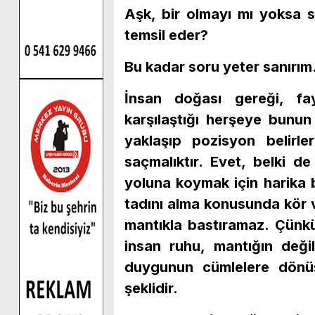
Aşk, bir olmayı mı yoksa se
temsil eder?
Bu kadar soru yeter sanırı
İnsan doğası gereği, fa
karşılaştığı herşeye bunu
yaklaşıp pozisyon belirle
saçmalıktır. Evet, belki de
yoluna koymak için harika 
tadını alma konusunda kör v
mantıkla bastıramaz. Çünk
insan ruhu, mantığın deği
duygunun cümlelere dönüş
şeklidir.