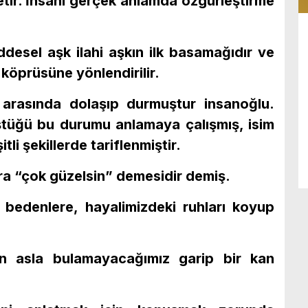
etir. İnsanı gerçek anlamda özgürleştirme
esel aşk ilahi aşkın ilk basamağıdır ve
köprüsüne yönlendirilir.
arasında dolaşıp durmuştur insanoğlu.
ştüğü bu durumu anlamaya çalışmış, isim
li şekillerde tariflenmiştir.
ğıra “çok güzelsin” demesidir demiş.
 bedenlere, hayalimizdeki ruhları koyup
ken asla bulamayacağımız garip bir kan