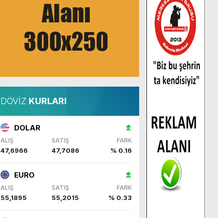
DÖVİZ
KURLARI
DOLAR
ALIŞ
SATIŞ
FARK
47,6966
47,7086
% 0.16
EURO
ALIŞ
SATIŞ
FARK
55,1895
55,2015
% 0.33