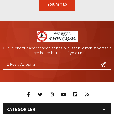
Yorum Yap
Günün önemli haberlerinden anında bilgi sahibi olmak istiyorsanız
eğer haber bültenine üye olun.
KATEGORİLER