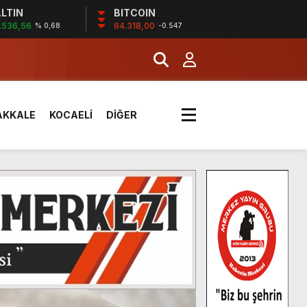
LTIN
BITCOIN
.536,56
64.318,00
% 0,68
-0.547
AKKALE
KOCAELİ
DİĞER