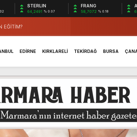
STERLIN
FRANG
A
64,2491
58,7072
6
.02
% 0.07
% 0.18
cıvan’dan Haberin Merkezine ziyaret.
 EĞİTİM?
YÖNETİMİ
RÇLU DEĞİLLER…!
ANBUL
EDİRNE
KIRKLARELİ
TEKİRDAĞ
BURSA
ÇAN
zilerinin Hatıraları Kitap ve Belgeselle Geleceğe Taşınıyor.
U!
UVVETLERİN ROLÜ…!
SI VE FELEK MESELESİ…!
eği üyeleri UNESCO Lansmanı için İstanbul’daydı!
cıvan’dan Haberin Merkezine ziyaret.