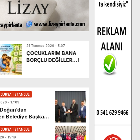
21 Temmuz 2026 - 5:07
16
ÇOCUKLARIM BANA
K
BORÇLU DEĞİLLER…!
Kı
Ha
Be
Ta
, BURSA, İSTANBUL
2026 - 17:09
 Doğan’dan
n Belediye Başkanı
ziyaret.
, BURSA, İSTANBUL
26 - 15:19