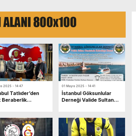
ıs 2025 - 14:47
01 Mayıs 2025 - 14:41
nbul Tatlıder’den
İstanbul Göksunlular
ik Beraberlik
Derneği Valide Sultan
iklerine davet.
Gemisi Kahvaltı Programı
ertelendi.