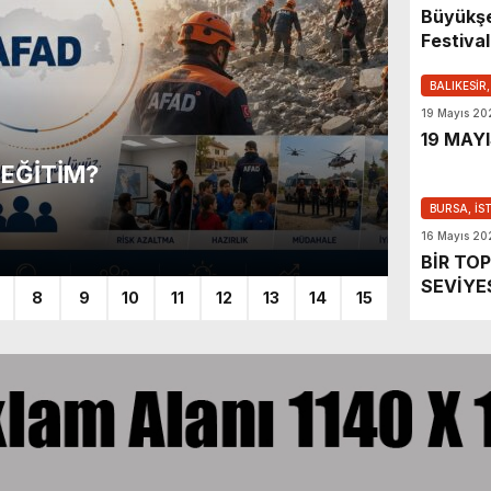
Büyükşe
Festival
Değerler
Buluştu
BALIKESİR,
19 Mayıs 202
19 MAYI
 EĞİTİM?
İSLAM
BURSA, İS
BURSA, İ
16 Mayıs 20
27 Temmuz
BİR TO
SEVİYES
8
9
10
11
12
13
14
15