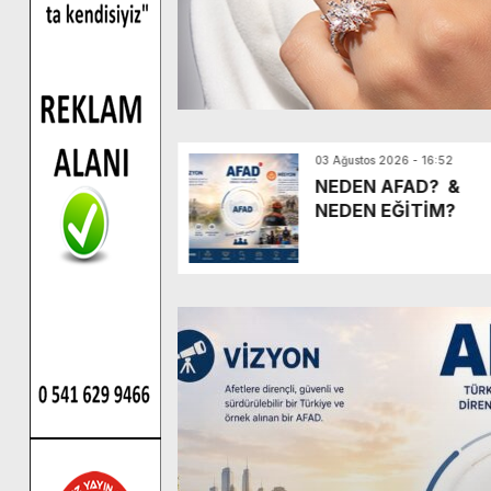
 2026 - 15:07
03 Ağustos 2026 - 16:52
natçısı Şerife
NEDEN AFAD? &
an’dan Haberin
NEDEN EĞİTİM?
ne ziyaret.