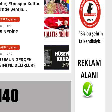
hir, Etnospor Kültür
i’nde Şehrin
ini Ziyaretçilerle
ruyor.
 BURSA, Yazar
6 - 13:41
S NEDİR?
İYET VE DEVLET YÖNETİMİ
TANBUL, Yazar
STANBUL, Yazar
26 - 12:40
 2026 - 12:34
PLUMUN GERÇEK
İNİ NE BELİRLER?