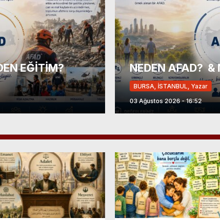
ife Bağcıvan’dan
DEN EĞİTİM?
 ziyaret.
İSLAMİYET VE DEV
NEDEN AFAD? & 
BURSA, İSTANBUL, Yazar
BURSA, İSTANBUL, Yazar
27 Temmuz 2026 - 12:34
03 Ağustos 2026 - 16:52