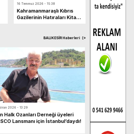
16 Temmuz 2026 - 15:38
13 Temmuz 2026 - 13:11
Kahramanmaraşlı Kıbrıs
İŞTE BÜTÜN ME
Gazilerinin Hatıraları Kitap
ve Belgeselle Geleceğe
Taşınıyor.
BALIKESİR Haberleri
ziran 2026 - 13:29
n Halk Ozanları Derneği üyeleri
SCO Lansmanı için İstanbul’daydı!