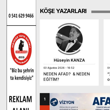
KÖŞE YAZARLARI
et ARDIÇ
Hüseyin KANZA
 17:08
03 Ağustos 2026 - 16:52
0
 PIRLANTA yılı
NEDEN AFAD? & NEDEN
“
EĞİTİM?
o
1