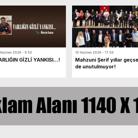
 Haziran 2026 - 6:50
10 Haziran 2026 - 17:56
ARLIĞIN GİZLİ YANKISI…!
Mahzuni Şerif yıllar geçs
de unutulmuyor!