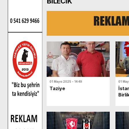
BİLECİK
01 Mayıs 2025 - 14:49
01 May
Taziye
İsta
Birl
şenl