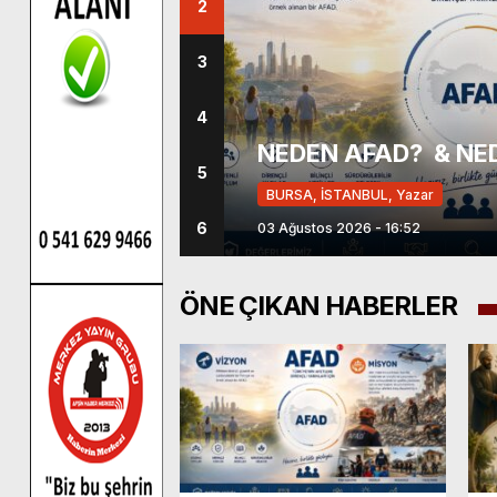
2
3
4
 Bağcıvan’dan
Çini Sanatçısı Şer
yaret.
E BU!
NEDEN AFAD? & NE
Haberin Merkezine
5
BURSA, İSTANBUL, Yazar
DÜNYA, İSTANBUL
6
03 Ağustos 2026 - 16:52
06 Ağustos 2026 - 15:07
ÖNE ÇIKAN HABERLER