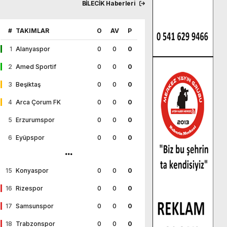
BİLECİK Haberleri
#
TAKIMLAR
O
AV
P
1
Alanyaspor
0
0
0
2
Amed Sportif
0
0
0
3
Beşiktaş
0
0
0
4
Arca Çorum FK
0
0
0
5
Erzurumspor
0
0
0
6
Eyüpspor
0
0
0
15
Konyaspor
0
0
0
16
Rizespor
0
0
0
17
Samsunspor
0
0
0
18
Trabzonspor
0
0
0