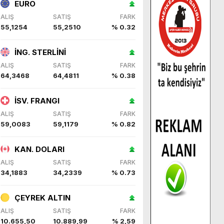
EURO
ALIŞ
SATIŞ
FARK
55,1254
55,2510
% 0.32
İNG. STERLİNİ
ALIŞ
SATIŞ
FARK
64,3468
64,4811
% 0.38
İSV. FRANGI
ALIŞ
SATIŞ
FARK
59,0083
59,1179
% 0.82
KAN. DOLARI
ALIŞ
SATIŞ
FARK
34,1883
34,2339
% 0.73
ÇEYREK ALTIN
ALIŞ
SATIŞ
FARK
10.655,50
10.889,99
% 2,59