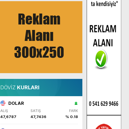
DÖVİZ
KURLARI
DOLAR
ALIŞ
SATIŞ
FARK
47,6787
47,7436
% 0.18