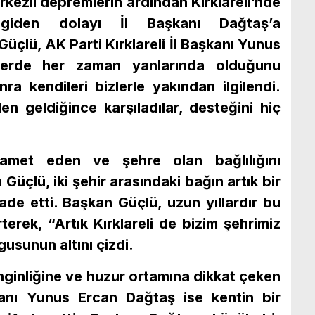
zli depremlerin ardından Kırklareli’nde
ilgiden dolayı İl Başkanı Dağtaş’a
 Güçlü, AK Parti Kırklareli İl Başkanı Yunus
lerde her zaman yanlarında olduğunu
a kendileri bizlerle yakından ilgilendi.
den geldiğince karşıladılar, desteğini hiç
ikamet eden ve şehre olan bağlılığını
üçlü, iki şehir arasındaki bağın artık bir
de etti. Başkan Güçlü, uzun yıllardır bu
terek, “Artık Kırklareli de bizim şehrimiz
gusunun altını çizdi.
enginliğine ve huzur ortamına dikkat çeken
şkanı Yunus Ercan Dağtaş ise kentin bir