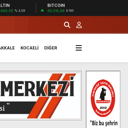
LTIN
BITCOIN
.660,55
65.019,99
% 2,59
0.193
AKKALE
KOCAELİ
DİĞER