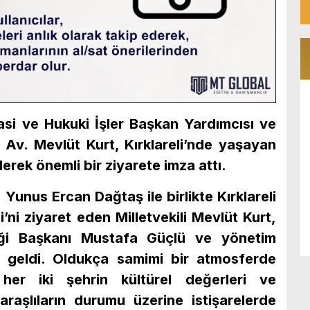
si ve Hukuki İşler Başkan Yardımcısı ve
 Av. Mevlüt Kurt, Kırklareli’nde yaşayan
erek önemli bir ziyarete imza attı.
ı Yunus Ercan Dağtaş ile birlikte Kırklareli
ni ziyaret eden Milletvekili Mevlüt Kurt,
eği Başkanı Mustafa Güçlü ve yönetim
ya geldi. Oldukça samimi bir atmosferde
her iki şehrin kültürel değerleri ve
araşlıların durumu üzerine istişarelerde