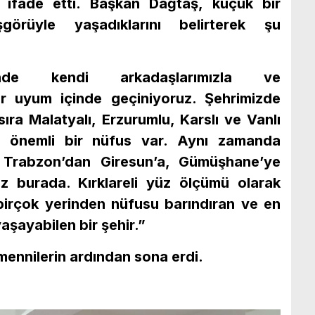
 ifade etti. Başkan Dağtaş, küçük bir
örüyle yaşadıklarını belirterek şu
i’nde kendi arkadaşlarımızla ve
ir uyum içinde geçiniyoruz. Şehrimizde
ıra Malatyalı, Erzurumlu, Karslı ve Vanlı
n önemli bir nüfus var. Aynı zamanda
 Trabzon’dan Giresun’a, Gümüşhane’ye
z burada. Kırklareli yüz ölçümü olarak
birçok yerinden nüfusu barındıran ve en
yaşayabilen bir şehir.”
temennilerin ardından sona erdi.