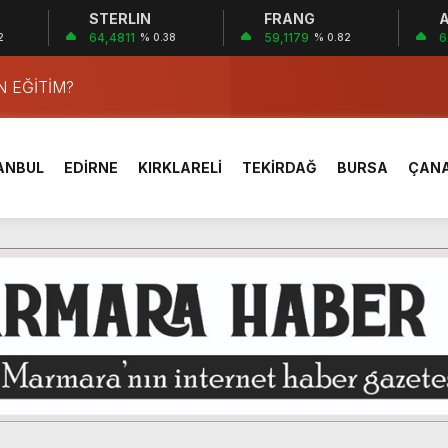
STERLIN
FRANG
A
64,4811
59,1179
6
2
% 0.38
% 0.82
cıvan’dan Haberin Merkezine ziyaret.
 EĞİTİM?
YÖNETİMİ
RÇLU DEĞİLLER…!
ANBUL
EDİRNE
KIRKLARELİ
TEKİRDAĞ
BURSA
ÇAN
zilerinin Hatıraları Kitap ve Belgeselle Geleceğe Taşınıyor.
U!
UVVETLERİN ROLÜ…!
SI VE FELEK MESELESİ…!
eği üyeleri UNESCO Lansmanı için İstanbul’daydı!
cıvan’dan Haberin Merkezine ziyaret.