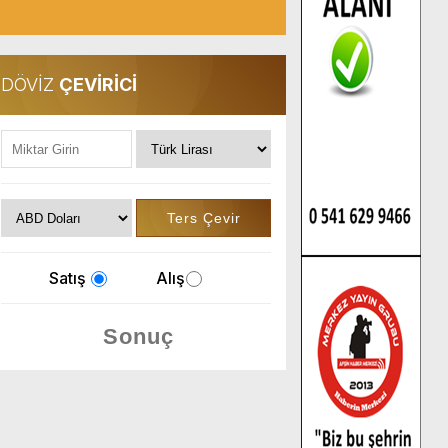
DÖVİZ
ÇEVİRİCİ
Satış
Alış