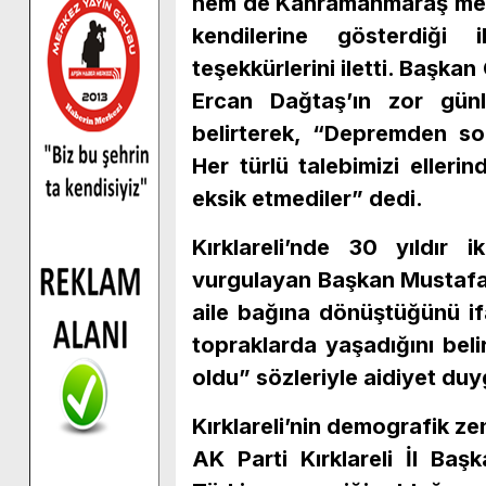
hem de Kahramanmaraş merke
kendilerine gösterdiği 
teşekkürlerini iletti. Başkan
Ercan Dağtaş’ın zor gün
belirterek, “Depremden sonr
Her türlü talebimizi ellerin
eksik etmediler” dedi.
Kırklareli’nde 30 yıldır 
vurgulayan Başkan Mustafa G
aile bağına dönüştüğünü ifa
topraklarda yaşadığını belir
oldu” sözleriyle aidiyet duy
Kırklareli’nin demografik z
AK Parti Kırklareli İl Ba