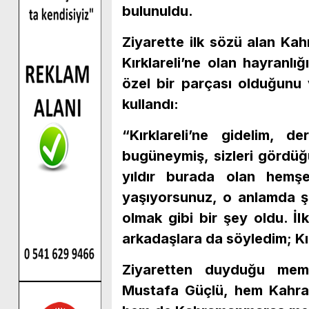
bulunuldu.
Ziyarette ilk sözü alan Kah
Kırklareli’ne olan hayranlığı
özel bir parçası olduğunu v
kullandı:
“Kırklareli’ne gidelim, d
bugüneymiş, sizleri gördüğ
yıldır burada olan hemşeh
yaşıyorsunuz, o anlamda şan
olmak gibi bir şey oldu. İ
arkadaşlara da söyledim; Kır
Ziyaretten duyduğu memn
Mustafa Güçlü, hem Kahram