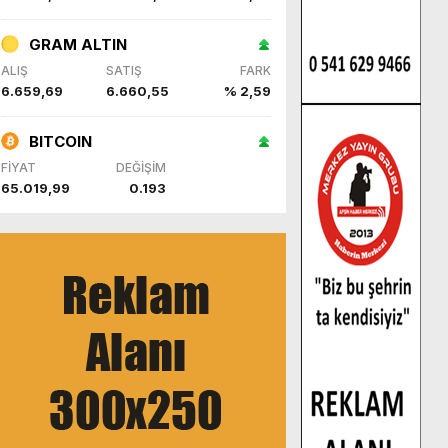
GRAM ALTIN
ALIŞ
SATIŞ
FARK
6.659,69
6.660,55
% 2,59
BITCOIN
FİYAT
DEĞİŞİM
65.019,99
0.193