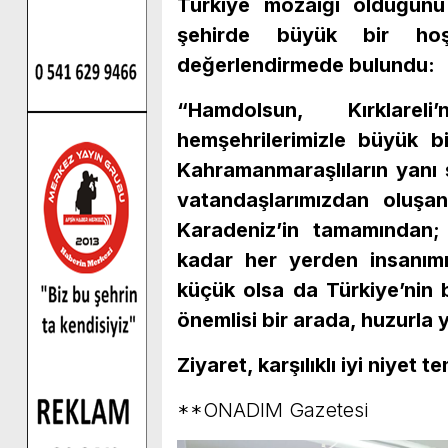
Türkiye mozaiği olduğunu
şehirde büyük bir hoşg
değerlendirmede bulundu:
“Hamdolsun, Kırklarel
hemşehrilerimizle büyük b
Kahramanmaraşlıların yanı s
vatandaşlarımızdan oluşa
Karadeniz’in tamamından;
kadar her yerden insanımı
küçük olsa da Türkiye’nin 
önemlisi bir arada, huzurla 
Ziyaret, karşılıklı iyi niyet 
**ONADIM Gazetesi